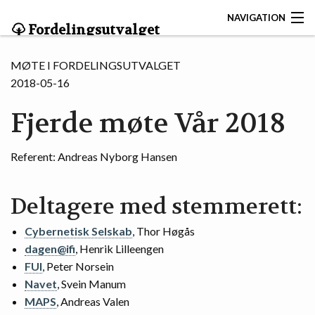
NAVIGATION
Fordelingsutvalget
OM UTVALGET
MØTE I FORDELINGSUTVALGET
2018-05-16
SØK
Fjerde møte Vår 2018
KONTAKT OSS
FORDELINGSUTVALGET
Referent: Andreas Nyborg Hansen
MØTEARKIV
Deltagere med stemmerett:
DOKUMENTER
Cybernetisk Selskab
, Thor Høgås
dagen@ifi
, Henrik Lilleengen
FUI
, Peter Norsein
Navet
, Svein Manum
MAPS
, Andreas Valen