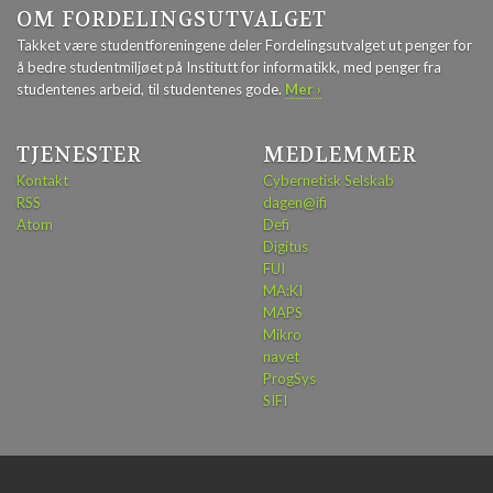
OM FORDELINGSUTVALGET
Takket være studentforeningene deler Fordelingsutvalget ut penger for
å bedre studentmiljøet på Institutt for informatikk, med penger fra
studentenes arbeid, til studentenes gode.
Mer ›
TJENESTER
MEDLEMMER
Kontakt
Cybernetisk Selskab
RSS
dagen@ifi
Atom
Defi
Digitus
FUI
MA:KI
MAPS
Mikro
navet
ProgSys
SIFI