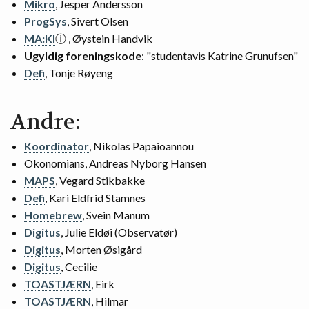
Mikro
, Jesper Andersson
ProgSys
, Sivert Olsen
MA:KI
ⓘ
, Øystein Handvik
Ugyldig foreningskode
: "studentavis Katrine Grunufsen"
Defi
, Tonje Røyeng
Andre:
Koordinator
, Nikolas Papaioannou
Okonomians, Andreas Nyborg Hansen
MAPS
, Vegard Stikbakke
Defi
, Kari Eldfrid Stamnes
Homebrew
, Svein Manum
Digitus
, Julie Eldøi (Observatør)
Digitus
, Morten Øsigård
Digitus
, Cecilie
TOASTJÆRN
, Eirk
TOASTJÆRN
, Hilmar