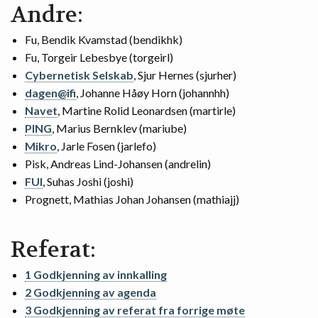
Andre:
Fu, Bendik Kvamstad (bendikhk)
Fu, Torgeir Lebesbye (torgeirl)
Cybernetisk Selskab
, Sjur Hernes (sjurher)
dagen@ifi
, Johanne Håøy Horn (johannhh)
Navet
, Martine Rolid Leonardsen (martirle)
PING
, Marius Bernklev (mariube)
Mikro
, Jarle Fosen (jarlefo)
Pisk, Andreas Lind-Johansen (andrelin)
FUI
, Suhas Joshi (joshi)
Prognett, Mathias Johan Johansen (mathiajj)
Referat:
1 Godkjenning av innkalling
2 Godkjenning av agenda
3 Godkjenning av referat fra forrige møte