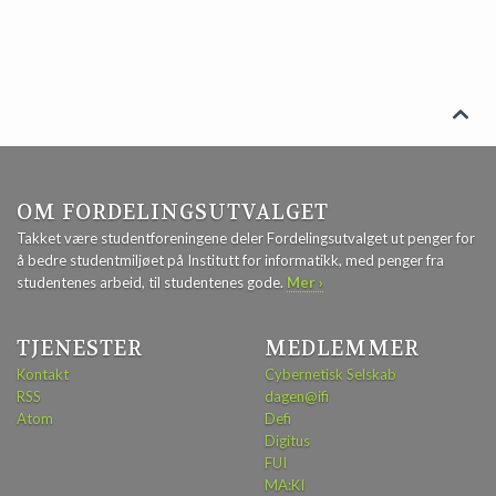

OM FORDELINGSUTVALGET
Takket være studentforeningene deler Fordelingsutvalget ut penger for
å bedre studentmiljøet på Institutt for informatikk, med penger fra
studentenes arbeid, til studentenes gode.
Mer ›
TJENESTER
MEDLEMMER
Kontakt
Cybernetisk Selskab
RSS
dagen@ifi
Atom
Defi
Digitus
FUI
MA:KI