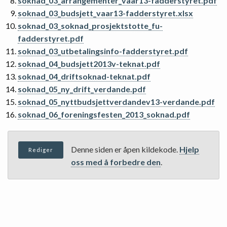
soknad_03_arrangementer_vaar13-fadderstyret.pdf
soknad_03_budsjett_vaar13-fadderstyret.xlsx
soknad_03_soknad_prosjektstotte_fu-
fadderstyret.pdf
soknad_03_utbetalingsinfo-fadderstyret.pdf
soknad_04_budsjett2013v-teknat.pdf
soknad_04_driftsoknad-teknat.pdf
soknad_05_ny_drift_verdande.pdf
soknad_05_nyttbudsjettverdandev13-verdande.pdf
soknad_06_foreningsfesten_2013_soknad.pdf
Denne siden er åpen kildekode.
Hjelp
Rediger
oss med å forbedre den
.