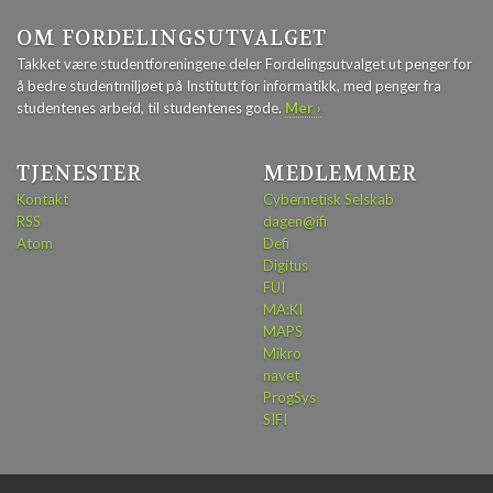
OM FORDELINGSUTVALGET
Takket være studentforeningene deler Fordelingsutvalget ut penger for
å bedre studentmiljøet på Institutt for informatikk, med penger fra
studentenes arbeid, til studentenes gode.
Mer ›
TJENESTER
MEDLEMMER
Kontakt
Cybernetisk Selskab
RSS
dagen@ifi
Atom
Defi
Digitus
FUI
MA:KI
MAPS
Mikro
navet
ProgSys
SIFI