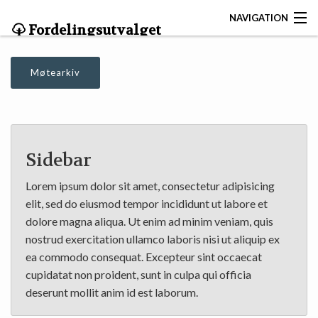
NAVIGATION
Fordelingsutvalget
OM UTVALGET
Møtearkiv
SØK
KONTAKT OSS
Sidebar
FORDELINGSUTVALGET
Lorem ipsum dolor sit amet, consectetur adipisicing
MØTEARKIV
elit, sed do eiusmod tempor incididunt ut labore et
dolore magna aliqua. Ut enim ad minim veniam, quis
DOKUMENTER
nostrud exercitation ullamco laboris nisi ut aliquip ex
ea commodo consequat. Excepteur sint occaecat
cupidatat non proident, sunt in culpa qui officia
deserunt mollit anim id est laborum.